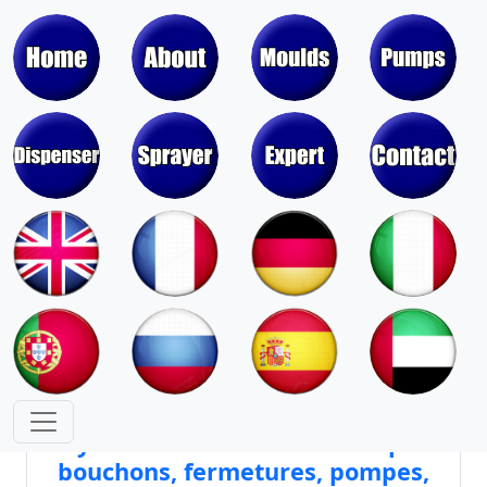
Moules pour pompes, vaporisateurs,
distributeurs et valves d'aérosols
Moules pour bouchons, fermetures,
couvercles, pots et tubes de rouge à
lèvres
Noyaux et cavités de moules pour
bouchons, fermetures, pompes,