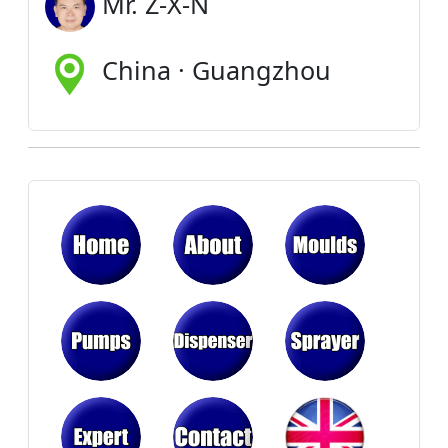
Mr. Z-X-N
China · Guangzhou